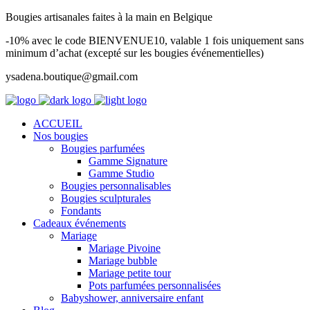
Bougies artisanales faites à la main en Belgique
-10% avec le code BIENVENUE10, valable 1 fois uniquement sans
minimum d’achat (excepté sur les bougies événementielles)
ysadena.boutique@gmail.com
ACCUEIL
Nos bougies
Bougies parfumées
Gamme Signature
Gamme Studio
Bougies personnalisables
Bougies sculpturales
Fondants
Cadeaux événements
Mariage
Mariage Pivoine
Mariage bubble
Mariage petite tour
Pots parfumées personnalisées
Babyshower, anniversaire enfant