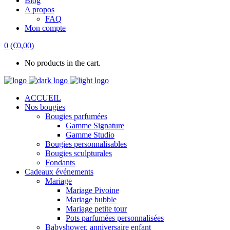
Blog
A propos
FAQ
Mon compte
0
(
€
0,00
)
No products in the cart.
ACCUEIL
Nos bougies
Bougies parfumées
Gamme Signature
Gamme Studio
Bougies personnalisables
Bougies sculpturales
Fondants
Cadeaux événements
Mariage
Mariage Pivoine
Mariage bubble
Mariage petite tour
Pots parfumées personnalisées
Babyshower, anniversaire enfant